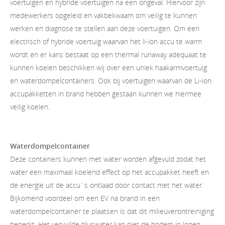
voertuigen en hybride voertuigen na een ongeval. Hiervoor zijn
medewerkers opgeleid en vakbekwaam om veilig te kunnen
werken en diagnose te stellen aan deze voertuigen. Om een
electrisch of hybride voertuig waarvan het li-ion accu te warm
wordt en er kans bestaat op een thermal runaway adequaat te
kunnen koelen beschikken wij over een uniek haakarmvoertuig
en waterdompelcontainers. Ook bij voertuigen waarvan de Li-ion
accupakketten in brand hebben gestaan kunnen we hiermee
veilig koelen.
Waterdompelcontainer
Deze containers kunnen met water worden afgevuld zodat het
water een maximaal koelend effect op het accupakket heeft en
de energie uit de accu`s ontlaad door contact met het water.
Bijkomend voordeel om een EV na brand in een
waterdompelcontainer te plaatsen is dat dit milieuverontreiniging
beperkt. Het vervuilde bluswater kan niet de bodem in lopen.