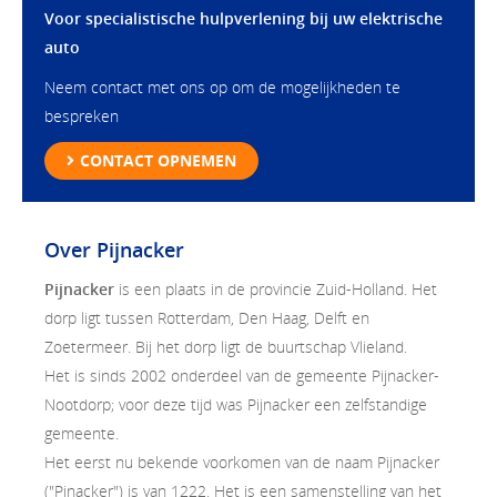
Voor specialistische hulpverlening bij uw elektrische
auto
Neem contact met ons op om de mogelijkheden te
bespreken
CONTACT OPNEMEN
Over Pijnacker
Pijnacker
is een plaats in de provincie Zuid-Holland. Het
dorp ligt tussen Rotterdam, Den Haag, Delft en
Zoetermeer. Bij het dorp ligt de buurtschap Vlieland.
Het is sinds 2002 onderdeel van de gemeente Pijnacker-
Nootdorp; voor deze tijd was Pijnacker een zelfstandige
gemeente.
Het eerst nu bekende voorkomen van de naam Pijnacker
("Pinacker") is van 1222. Het is een samenstelling van het