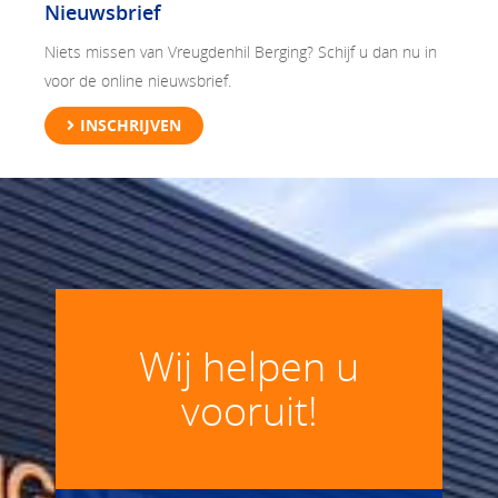
Nieuwsbrief
Niets missen van Vreugdenhil Berging? Schijf u dan nu in
voor de online nieuwsbrief.
INSCHRIJVEN
Wij helpen u
vooruit!