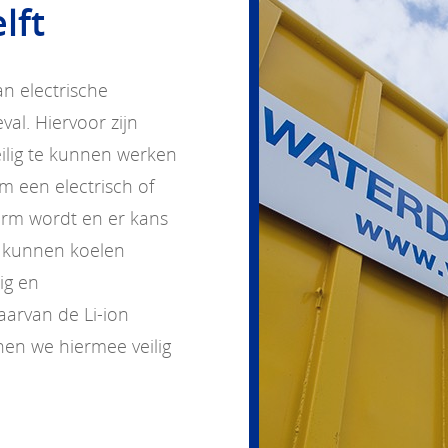
lft
an electrische
al. Hiervoor zijn
lig te kunnen werken
m een electrisch of
warm wordt en er kans
 kunnen koelen
ig en
aarvan de Li-ion
en we hiermee veilig