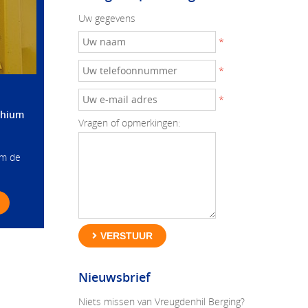
Uw gegevens
*
*
*
thium
Vragen of opmerkingen:
om de
VERSTUUR
Nieuwsbrief
Niets missen van Vreugdenhil Berging?