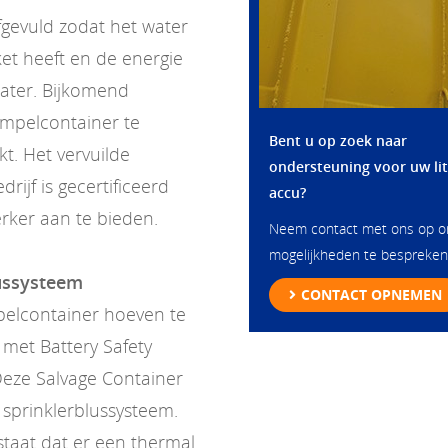
gevuld zodat het water
et heeft en de energie
water. Bijkomend
mpelcontainer te
Bent u op zoek naar
kt. Het vervuilde
ondersteuning voor uw li
ijf is gecertificeerd
accu?
rker aan te bieden.
Neem contact met ons op 
mogelijkheden te bespreken
lussysteem
CONTACT OPNEMEN
pelcontainer hoeven te
met Battery Safety
Deze Salvage Container
n sprinklerblussysteem.
estaat dat er een thermal