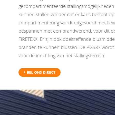
gecompartimenteerde stallingsmogelijkheden 
kunnen stallen zonder dat er kans bestaat op
compartimentering wordt uitgevoerd met flexi
bespannen met een brandwerend, voor dit doe
FIRETEXX. Er zijn ook doeltreffende blusmidd
branden te kunnen blussen. De PGS37 wordt 
voor de inrichting van het stallingsterrein.
BEL ONS DIRECT