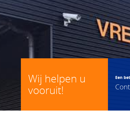
Wij helpen u
Een be
Con
vooruit!