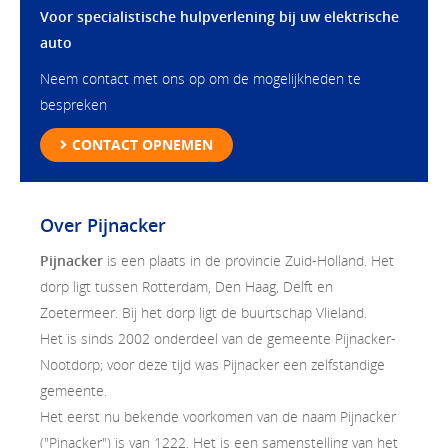
Voor specialistische hulpverlening bij uw elektrische
auto
Neem contact met ons op om de mogelijkheden te
bespreken
CONTACT OPNEMEN
Over Pijnacker
Pijnacker
is een plaats in de provincie Zuid-Holland. Het
dorp ligt tussen Rotterdam, Den Haag, Delft en
Zoetermeer. Bij het dorp ligt de buurtschap Vlieland.
Het is sinds 2002 onderdeel van de gemeente Pijnacker-
Nootdorp; voor deze tijd was Pijnacker een zelfstandige
gemeente.
Het eerst nu bekende voorkomen van de naam Pijnacker
("Pinacker") is van 1222. Het is een samenstelling van het