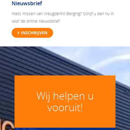
Nieuwsbrief
Niets missen van Vreugdenhil Berging? Schijf u dan nu in
voor de online nieuwsbrief.
INSCHRIJVEN
Wij helpen u
vooruit!