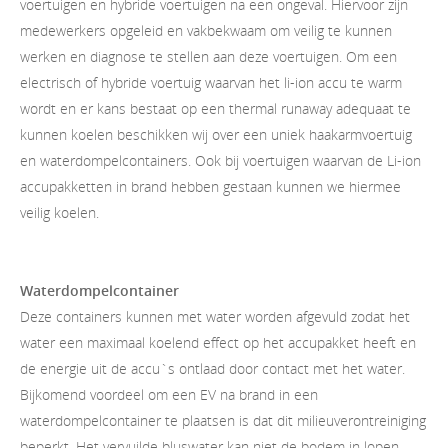
voertuigen en hybride voertuigen na een ongeval. Hiervoor zijn
medewerkers opgeleid en vakbekwaam om veilig te kunnen
werken en diagnose te stellen aan deze voertuigen. Om een
electrisch of hybride voertuig waarvan het li-ion accu te warm
wordt en er kans bestaat op een thermal runaway adequaat te
kunnen koelen beschikken wij over een uniek haakarmvoertuig
en waterdompelcontainers. Ook bij voertuigen waarvan de Li-ion
accupakketten in brand hebben gestaan kunnen we hiermee
veilig koelen.
Waterdompelcontainer
Deze containers kunnen met water worden afgevuld zodat het
water een maximaal koelend effect op het accupakket heeft en
de energie uit de accu`s ontlaad door contact met het water.
Bijkomend voordeel om een EV na brand in een
waterdompelcontainer te plaatsen is dat dit milieuverontreiniging
beperkt. Het vervuilde bluswater kan niet de bodem in lopen.