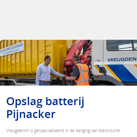
Opslag batterij
Pijnacker
Vreugdenhil is gespecialiseerd in de berging van electrische