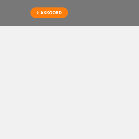
AKKOORD
Oefening met
elektrisch voertuig