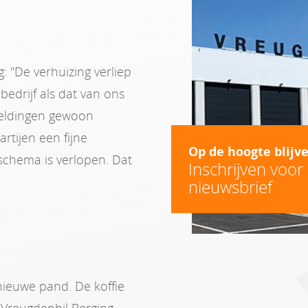
: "De verhuizing verliep
bedrijf als dat van ons
meldingen gewoon
tijen een fijne
Op de hoogte blijv
chema is verlopen. Dat
Inschrijven voor
nieuwsbrief
nieuwe pand. De koffie