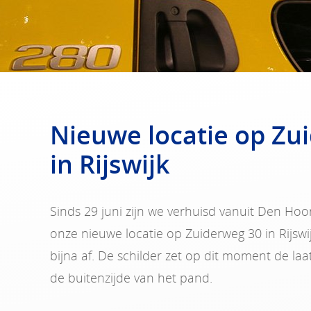
Nieuwe locatie op Zu
in Rijswijk
Sinds 29 juni zijn we verhuisd vanuit Den Ho
onze nieuwe locatie op Zuiderweg 30 in Rijswi
bijna af. De schilder zet op dit moment de laa
de buitenzijde van het pand.