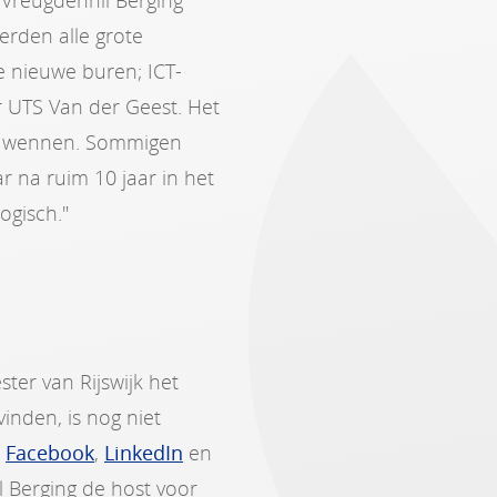
t Vreugdenhil Berging
werden alle grote
e nieuwe buren; ICT-
 UTS Van der Geest. Het
n wennen. Sommigen
r na ruim 10 jaar in het
ogisch."
ster van Rijswijk het
inden, is nog niet
a
Facebook
,
LinkedIn
en
l Berging de host voor