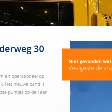
iderweg 30
Niet gevonden wat
Veelgestelde vr
orn en operationeel op
jk. Het nieuwe pand is
tste puntjes op de i aan