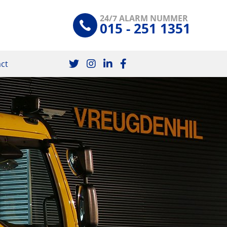
24/7 ALARM NUMMER
015 - 251 1351
ct