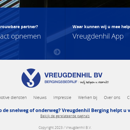
trouwbare partner?
Waar kunnen wij u mee hel
tact opnemen
Vreugdenhil App
otive diensten
Nieuws
Impressie
Werken bij
Over ons
C
p de snelweg of onderweg? Vreugdenhil Berging helpt u v
Bekijk de gerelateerde pagina's
Copyright 2023 / Vreugdenhil B.V.