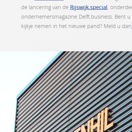
de lancering van de
Rijswijk.special
, onderde
ondernemersmagazine Delft.business. Bent u 
kijkje nemen in het nieuwe pand? Meld u dan