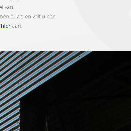
el van
benieuwd en wilt u een
hier
aan.