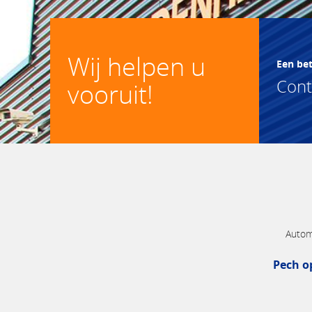
Wij helpen u
Een be
Con
vooruit!
Autom
Pech o