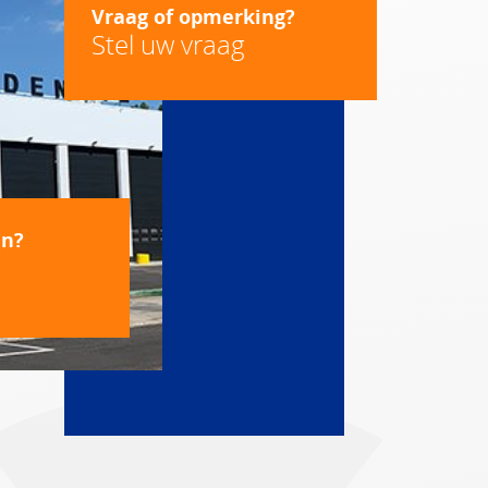
Vraag of opmerking?
Stel uw vraag
en?