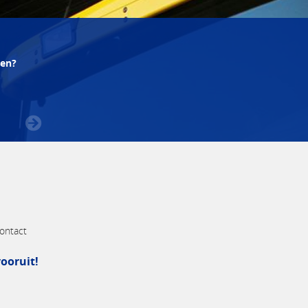
pen?
ontact
ooruit!