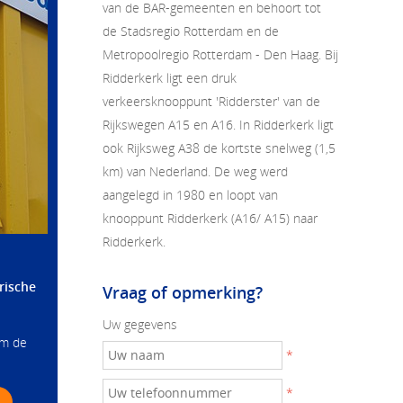
van de BAR-gemeenten en behoort tot
de Stadsregio Rotterdam en de
Metropoolregio Rotterdam - Den Haag. Bij
Ridderkerk ligt een druk
verkeersknooppunt 'Ridderster' van de
Rijkswegen A15 en A16. In Ridderkerk ligt
ook Rijksweg A38 de kortste snelweg (1,5
km) van Nederland. De weg werd
aangelegd in 1980 en loopt van
knooppunt Ridderkerk (A16/ A15) naar
Ridderkerk.
rische
Vraag of opmerking?
Uw gegevens
om de
*
*