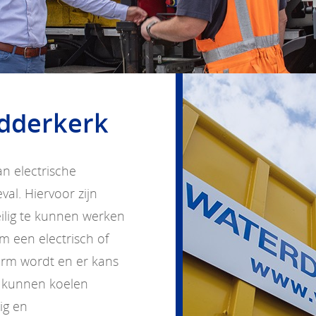
idderkerk
an electrische
al. Hiervoor zijn
lig te kunnen werken
m een electrisch of
warm wordt en er kans
 kunnen koelen
ig en