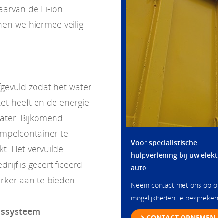
aarvan de Li-ion
en we hiermee veilig
gevuld zodat het water
et heeft en de energie
water. Bijkomend
mpelcontainer te
Voor specialistische
kt. Het vervuilde
hulpverlening bij uw elekt
ijf is gecertificeerd
auto
rker aan te bieden.
Neem contact met ons op 
mogelijkheden te bespreken
lussysteem
CONTACT OPNEMEN