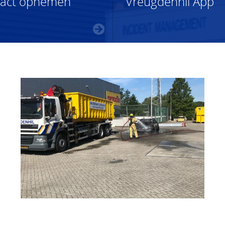
tact opnemen
Vreugdenhil App