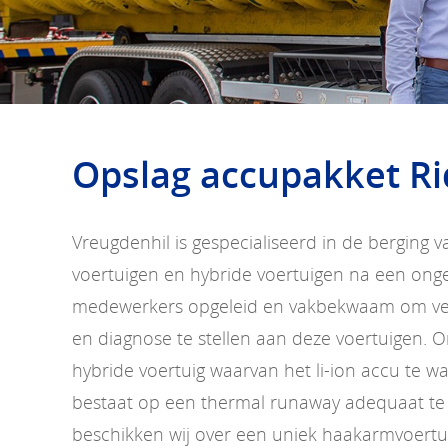
Opslag accupakket R
Vreugdenhil is gespecialiseerd in de berging v
voertuigen en hybride voertuigen na een ongev
medewerkers opgeleid en vakbekwaam om vei
en diagnose te stellen aan deze voertuigen. O
hybride voertuig waarvan het li-ion accu te 
bestaat op een thermal runaway adequaat te
beschikken wij over een uniek haakarmvoertu