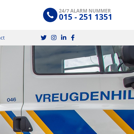
24/7 ALARM NUMMER
015 - 251 1351
ct