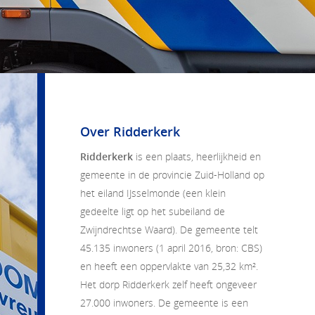
Over Ridderkerk
Ridderkerk
is een plaats, heerlijkheid en
gemeente in de provincie Zuid-Holland op
het eiland IJsselmonde (een klein
gedeelte ligt op het subeiland de
Zwijndrechtse Waard). De gemeente telt
45.135 inwoners (1 april 2016, bron: CBS)
en heeft een oppervlakte van 25,32 km².
Het dorp Ridderkerk zelf heeft ongeveer
27.000 inwoners. De gemeente is een