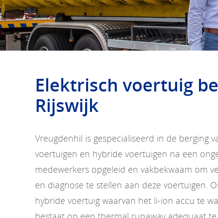
Elektrisch voertuig b
Rijswijk
Vreugdenhil is gespecialiseerd in de berging v
voertuigen en hybride voertuigen na een ongev
medewerkers opgeleid en vakbekwaam om vei
en diagnose te stellen aan deze voertuigen. O
hybride voertuig waarvan het li-ion accu te 
bestaat op een thermal runaway adequaat te