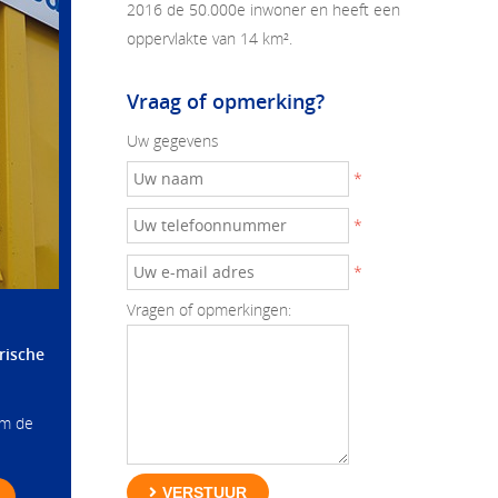
2016 de 50.000e inwoner en heeft een
oppervlakte van 14 km².
Vraag of opmerking?
Uw gegevens
*
*
*
Vragen of opmerkingen:
rische
om de
VERSTUUR