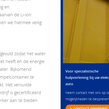
ig en
aarvan de Li-ion
en we hiermee veilig
gevuld zodat het water
et heeft en de energie
water. Bijkomend
Voor specialistische
mpelcontainer te
hulpverlening bij uw elekt
auto
kt. Het vervuilde
ijf is gecertificeerd
Neem contact met ons op 
mogelijkheden te bespreken
rker aan te bieden.
CONTACT OPNEMEN