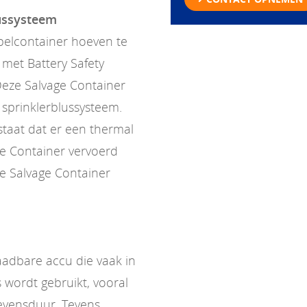
lussysteem
pelcontainer hoeven te
met Battery Safety
Deze Salvage Container
n sprinklerblussysteem.
estaat dat er een thermal
ge Container vervoerd
e Salvage Container
laadbare accu die vaak in
 wordt gebruikt, vooral
evensduur. Tevens