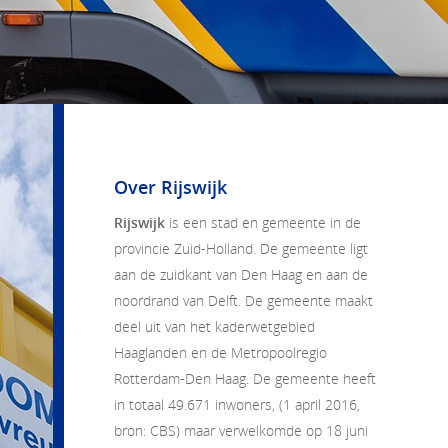
Over Rijswijk
Rijswijk
is een stad en gemeente in de
provincie Zuid-Holland. De gemeente ligt
aan de zuidkant van Den Haag en aan de
noordrand van Delft. De gemeente maakt
deel uit van het kaderwetgebied
Haaglanden en de Metropoolregio
Rotterdam-Den Haag. De gemeente heeft
in totaal 49.671 inwoners, (1 april 2016,
bron: CBS) maar verwelkomde op 18 juni