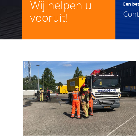
Wij helpen u
Een be
Con
vooruit!