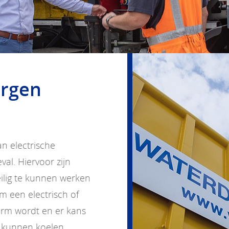
ergen
an electrische
al. Hiervoor zijn
lig te kunnen werken
m een electrisch of
warm wordt en er kans
 kunnen koelen