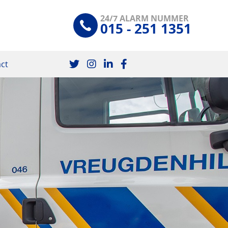
24/7 ALARM NUMMER
015 - 251 1351
ct