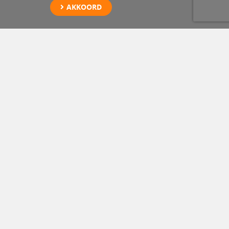
AKKOORD
Opslag accupakket
Schiedam
Vreugdenhil is gespecialiseerd in de berging van EV en PHEV na
een ongeval. Hiervoor zijn medewerkers opgeleid en