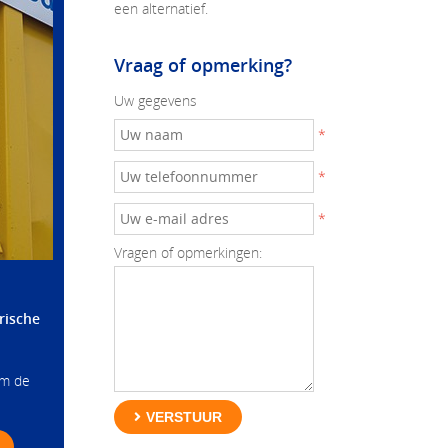
een alternatief.
Vraag of opmerking?
Uw gegevens
*
*
*
Vragen of opmerkingen:
rische
om de
VERSTUUR