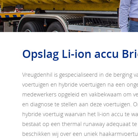
Opslag Li-ion accu Bri
Vreugdenhil is gespecialiseerd in de berging v
voertuigen en hybride voertuigen na een ongev
medewerkers opgeleid en vakbekwaam om vei
en diagnose te stellen aan deze voertuigen. O
hybride voertuig waarvan het li-ion accu te 
bestaat op een thermal runaway adequaat te
beschikken wij over een uniek haakarmvoertu