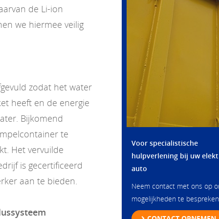
aarvan de Li-ion
en we hiermee veilig
gevuld zodat het water
et heeft en de energie
water. Bijkomend
mpelcontainer te
Voor specialistische
kt. Het vervuilde
hulpverlening bij uw elekt
ijf is gecertificeerd
auto
rker aan te bieden.
Neem contact met ons op 
mogelijkheden te bespreken
blussysteem
CONTACT OPNEMEN