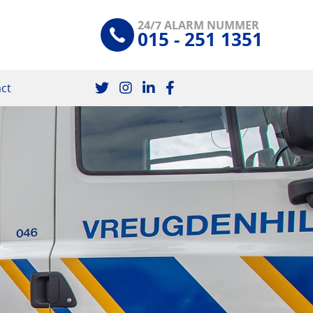
24/7 ALARM NUMMER
015 - 251 1351
ct