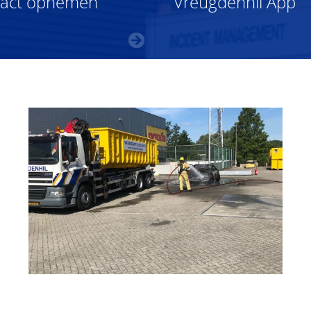
tact opnemen
Vreugdenhil App