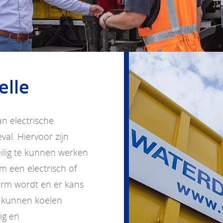
elle
an electrische
al. Hiervoor zijn
lig te kunnen werken
m een electrisch of
warm wordt en er kans
 kunnen koelen
ig en