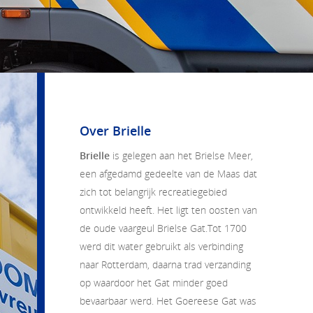
Over Brielle
Brielle
is gelegen aan het Brielse Meer,
een afgedamd gedeelte van de Maas dat
zich tot belangrijk recreatiegebied
ontwikkeld heeft. Het ligt ten oosten van
de oude vaargeul Brielse Gat.Tot 1700
werd dit water gebruikt als verbinding
naar Rotterdam, daarna trad verzanding
op waardoor het Gat minder goed
bevaarbaar werd. Het Goereese Gat was