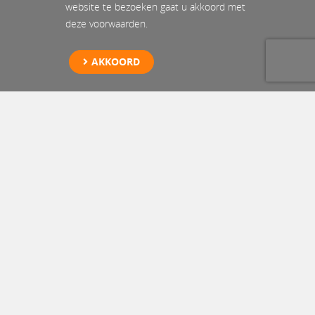
website te bezoeken gaat u akkoord met
deze voorwaarden.
AKKOORD
Elektrisch voertuig
bergen Hazerswoude