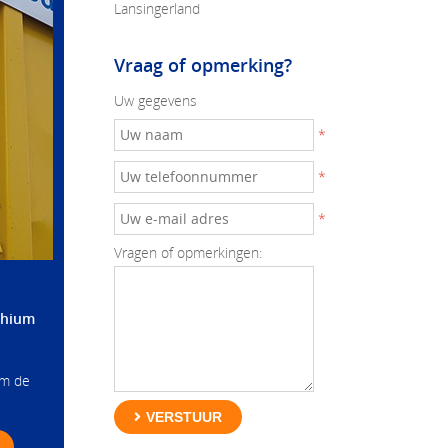
Lansingerland
Vraag of opmerking?
Uw gegevens
*
*
*
Vragen of opmerkingen:
thium
om de
VERSTUUR