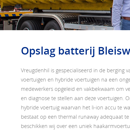
Opslag batterij Bleisw
Vreugdenhil is gespecialiseerd in de berging v
voertuigen en hybride voertuigen na een ongev
medewerkers opgeleid en vakbekwaam om vei
en diagnose te stellen aan deze voertuigen. O
hybride voertuig waarvan het li-ion accu te 
bestaat op een thermal runaway adequaat te
beschikken wij over een uniek haakarmvoertu