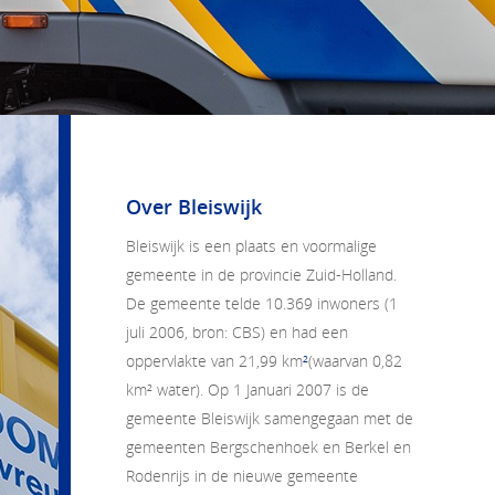
Over Bleiswijk
Bleiswijk is een plaats en voormalige
gemeente in de provincie Zuid-Holland.
De gemeente telde 10.369 inwoners (1
juli 2006, bron: CBS) en had een
oppervlakte van 21,99 km
²
(waarvan 0,82
km² water). Op 1 Januari 2007 is de
gemeente Bleiswijk samengegaan met de
gemeenten Bergschenhoek en Berkel en
Rodenrijs in de nieuwe gemeente