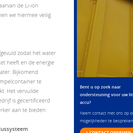
aarvan de Li-ion
en we hiermee veilig
gevuld zodat het water
et heeft en de energie
water. Bijkomend
mpelcontainer te
Bent u op zoek naar
kt. Het vervuilde
ondersteuning voor uw li
ijf is gecertificeerd
accu?
rker aan te bieden.
Neem contact met ons op 
mogelijkheden te bespreken
blussysteem
CONTACT OPNEMEN