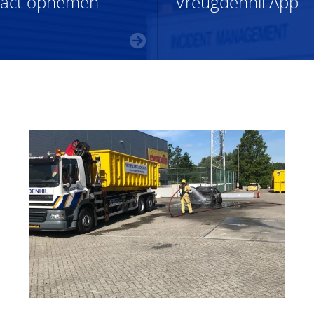
tact opnemen
Vreugdenhil App