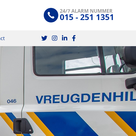
24/7 ALARM NUMMER
015 - 251 1351
ct