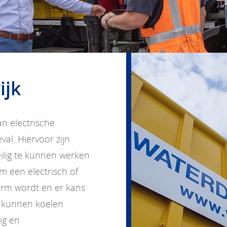
ijk
an electrische
al. Hiervoor zijn
lig te kunnen werken
m een electrisch of
warm wordt en er kans
 kunnen koelen
ig en