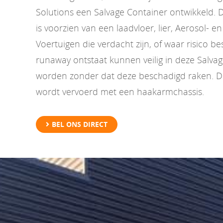
Solutions een Salvage Container ontwikkeld. 
is voorzien van een laadvloer, lier, Aerosol- e
Voertuigen die verdacht zijn, of waar risico b
runaway ontstaat kunnen veilig in deze Salva
worden zonder dat deze beschadigd raken. D
wordt vervoerd met een haakarmchassis.
BEL ONS DIRECT