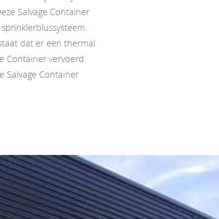
Deze Salvage Container
n sprinklerblussysteem.
estaat dat er een thermal
ge Container vervoerd
e Salvage Container