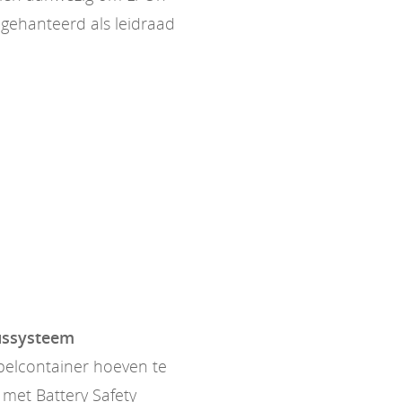
gehanteerd als leidraad
lussysteem
pelcontainer hoeven te
met Battery Safety