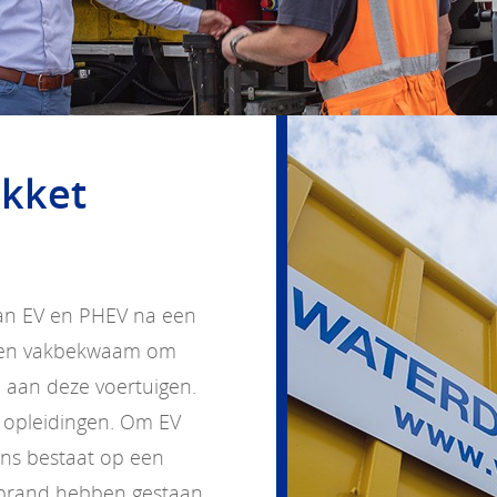
akket
 van EV en PHEV na een
d en vakbekwaam om
n aan deze voertuigen.
 opleidingen. Om EV
ns bestaat op een
 brand hebben gestaan