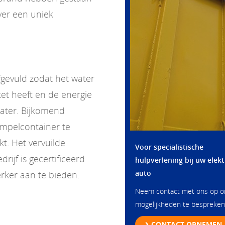
ver een uniek
gevuld zodat het water
et heeft en de energie
water. Bijkomend
mpelcontainer te
kt. Het vervuilde
Voor specialistische
ijf is gecertificeerd
hulpverlening bij uw elekt
auto
rker aan te bieden.
Neem contact met ons op 
mogelijkheden te bespreken
CONTACT OPNEMEN