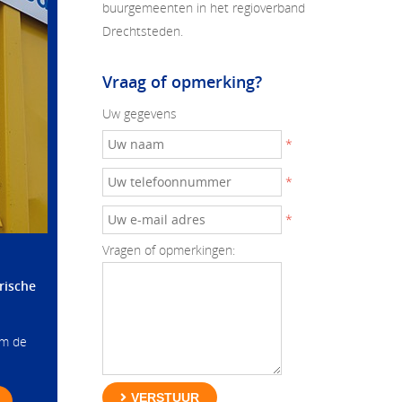
buurgemeenten in het regioverband
Drechtsteden.
Vraag of opmerking?
Uw gegevens
*
*
*
Vragen of opmerkingen:
rische
om de
VERSTUUR