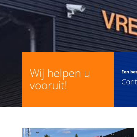
Wij helpen u
Een be
Con
vooruit!