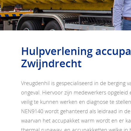
Hulpverlening accup
Zwijndrecht
Vreugdenhil is gespecialiseerd in de berging
ongeval. Hiervoor zijn medewerkers opgelei
veilig te kunnen werken en diagnose te stelle
NEN9140 wordt gehanteerd als leidraad in de
waarvan het accupakket warm wordt en er ka
thermal runaway, en accupakketten welke in