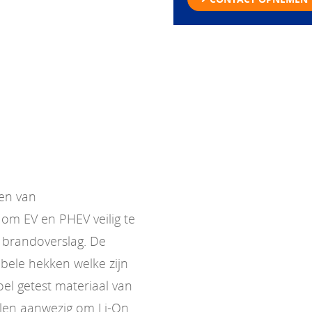
ien van
om EV en PHEV veilig te
 brandoverslag. De
bele hekken welke zijn
l getest materiaal van
elen aanwezig om Li-On