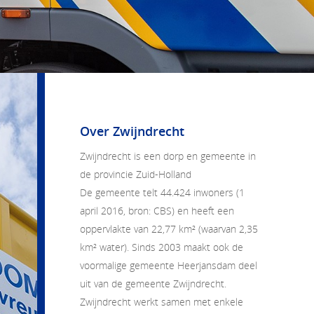
Over Zwijndrecht
Zwijndrecht is een dorp en gemeente in
de provincie Zuid-Holland
De gemeente telt 44.424 inwoners (1
april 2016, bron: CBS) en heeft een
oppervlakte van 22,77 km² (waarvan 2,35
km² water). Sinds 2003 maakt ook de
voormalige gemeente Heerjansdam deel
uit van de gemeente Zwijndrecht.
Zwijndrecht werkt samen met enkele