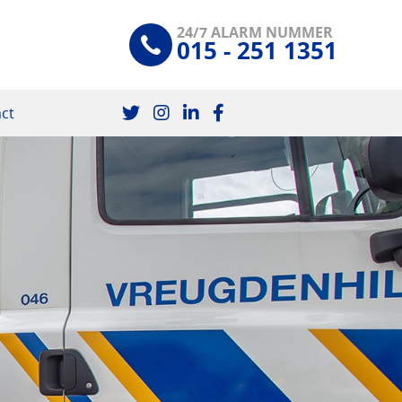
24/7 ALARM NUMMER
015 - 251 1351
ct