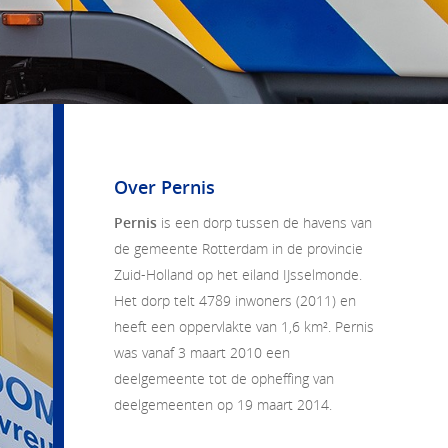
Over Pernis
Pernis
is een dorp tussen de havens van
de gemeente Rotterdam in de provincie
Zuid-Holland
op het eiland
IJsselmonde
.
Het dorp telt 4789 inwoners (2011) en
heeft een oppervlakte van 1,6 km². Pernis
was vanaf 3 maart 2010 een
deelgemeente tot de opheffing van
deelgemeenten op 19 maart 2014.