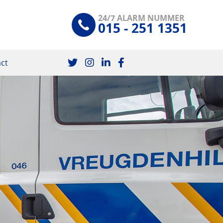
24/7 ALARM NUMMER
015 - 251 1351
ct