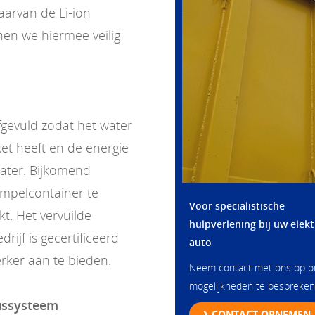
aarvan de Li-ion
en we hiermee veilig
gevuld zodat het water
et heeft en de energie
water. Bijkomend
mpelcontainer te
Voor specialistische
kt. Het vervuilde
hulpverlening bij uw elekt
ijf is gecertificeerd
auto
rker aan te bieden.
Neem contact met ons op 
mogelijkheden te bespreken
lussysteem
CONTACT OPNEMEN