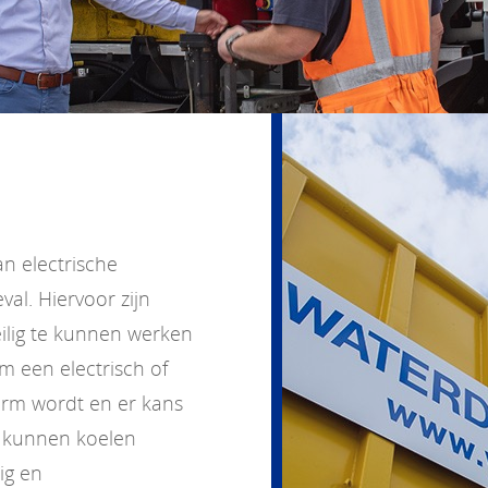
an electrische
al. Hiervoor zijn
lig te kunnen werken
m een electrisch of
warm wordt en er kans
 kunnen koelen
ig en