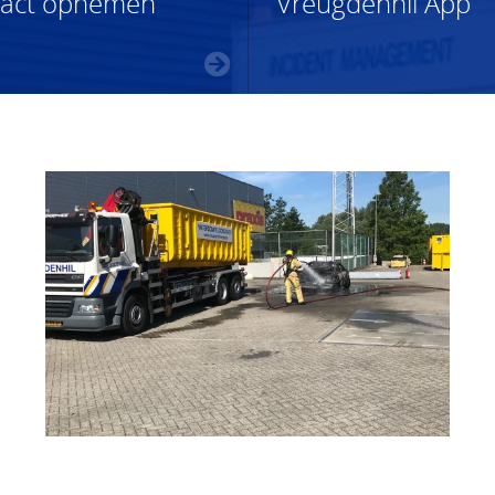
tact opnemen
Vreugdenhil App