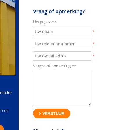
Vraag of opmerking?
Uw gegevens
*
*
*
Vragen of opmerkingen:
rische
om de
VERSTUUR