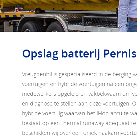
Opslag batterij Pernis
Vreugdenhil is gespecialiseerd in de berging v
voertuigen en hybride voertuigen na een ongev
medewerkers opgeleid en vakbekwaam om vei
en diagnose te stellen aan deze voertuigen. O
hybride voertuig waarvan het li-ion accu te 
bestaat op een thermal runaway adequaat te
beschikken wij over een uniek haakarmvoertu