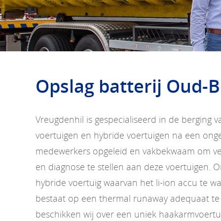
Opslag batterij Oud-B
Vreugdenhil is gespecialiseerd in de berging v
voertuigen en hybride voertuigen na een ongev
medewerkers opgeleid en vakbekwaam om vei
en diagnose te stellen aan deze voertuigen. O
hybride voertuig waarvan het li-ion accu te 
bestaat op een thermal runaway adequaat te
beschikken wij over een uniek haakarmvoertu