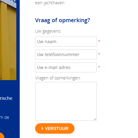
een jachthaven
Vraag of opmerking?
Uw gegevens
*
*
*
Vragen of opmerkingen:
rische
om de
VERSTUUR