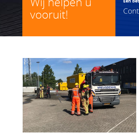
Wij helpen u
Een be
Con
vooruit!