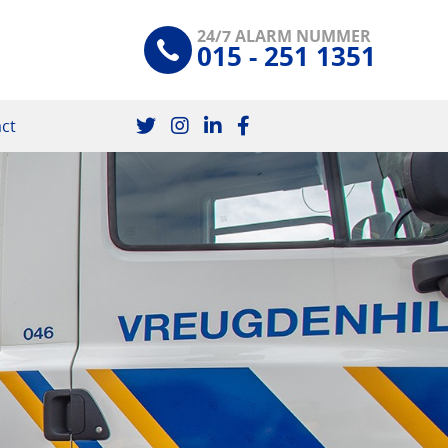
24/7 ALARM NUMMER
015 - 251 1351
ct