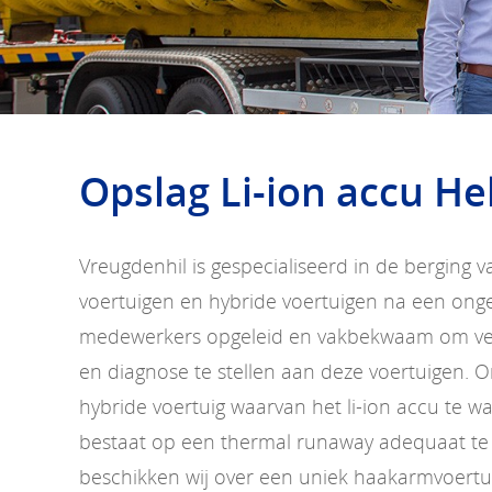
Opslag Li-ion accu He
Vreugdenhil is gespecialiseerd in de berging v
voertuigen en hybride voertuigen na een ongev
medewerkers opgeleid en vakbekwaam om vei
en diagnose te stellen aan deze voertuigen. O
hybride voertuig waarvan het li-ion accu te 
bestaat op een thermal runaway adequaat te
beschikken wij over een uniek haakarmvoertu