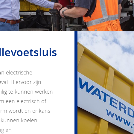
llevoetsluis
an electrische
al. Hiervoor zijn
lig te kunnen werken
m een electrisch of
warm wordt en er kans
 kunnen koelen
ig en