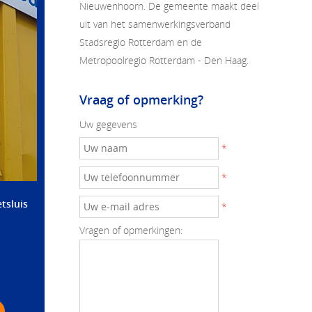
Nieuwenhoorn
. De gemeente maakt deel
uit van het samenwerkingsverband
Stadsregio Rotterdam en de
Metropoolregio Rotterdam - Den Haag.
Vraag of opmerking?
Uw gegevens
*
*
tsluis
*
Vragen of opmerkingen: