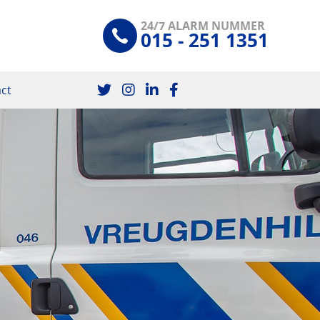
24/7 ALARM NUMMER
015 - 251 1351
ct