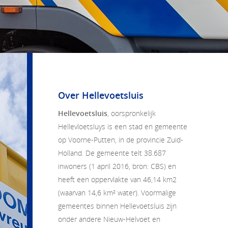
Over Hellevoetsluis
Hellevoetsluis
, oorspronkelijk
Hellevloetsluys
is een stad en gemeente
op Voorne-Putten, in de provincie Zuid-
Holland. De gemeente telt 38.687
inwoners (1 april 2016, bron: CBS) en
heeft een oppervlakte van 46,14 km
2
(waarvan 14,6 km² water). Voormalige
gemeentes binnen Hellevoetsluis zijn
onder andere Nieuw-Helvoet en