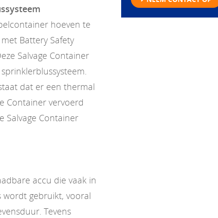
lussysteem
pelcontainer hoeven te
met Battery Safety
Deze Salvage Container
n sprinklerblussysteem.
estaat dat er een thermal
ge Container vervoerd
e Salvage Container
laadbare accu die vaak in
 wordt gebruikt, vooral
evensduur. Tevens