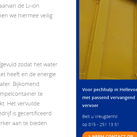
aarvan de Li-ion
en we hiermee veilig
gevuld zodat het water
et heeft en de energie
water. Bijkomend
Voor pechhulp in Hellevoe
mpelcontainer te
met passend vervangend
kt. Het vervuilde
vervoer
ijf is gecertificeerd
Belt u Vreugdenhil
rker aan te bieden.
op 015 - 251 13 51
NEEM CONTACT OP