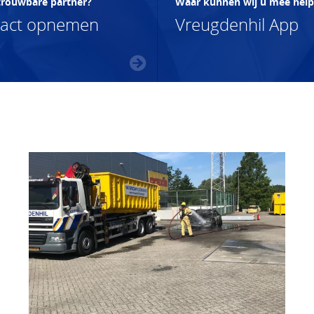
trouwbare partner?
Waar kunnen wij u mee hel
tact opnemen
Vreugdenhil App