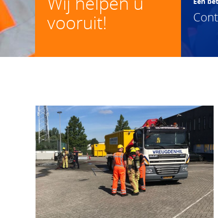
Wij helpen u
Een be
Con
vooruit!