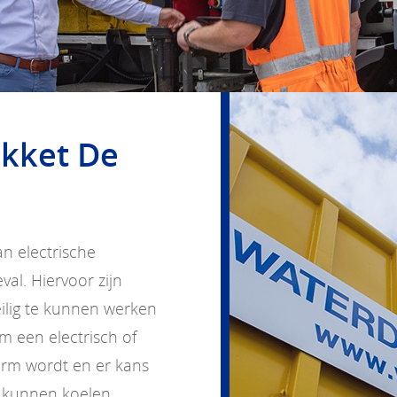
akket De
an electrische
al. Hiervoor zijn
lig te kunnen werken
m een electrisch of
warm wordt en er kans
 kunnen koelen