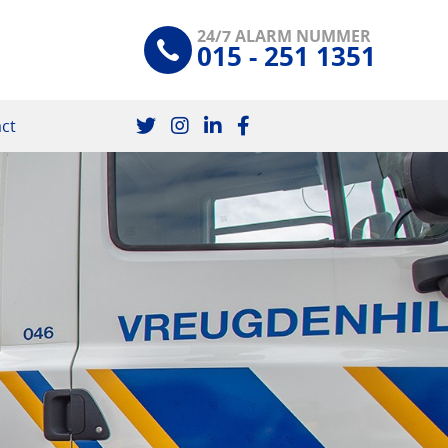
24/7 ALARM NUMMER
015 - 251 1351
ct