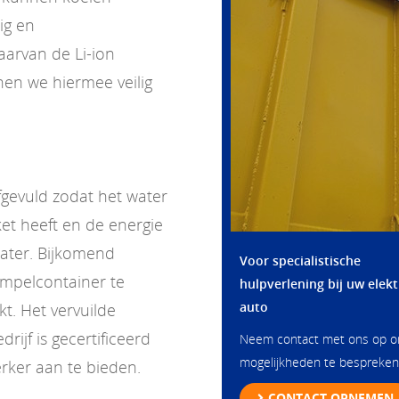
ig en
aarvan de Li-ion
en we hiermee veilig
gevuld zodat het water
et heeft en de energie
water. Bijkomend
Voor specialistische
mpelcontainer te
hulpverlening bij uw elekt
auto
kt. Het vervuilde
ijf is gecertificeerd
Neem contact met ons op 
mogelijkheden te bespreken
rker aan te bieden.
CONTACT OPNEMEN