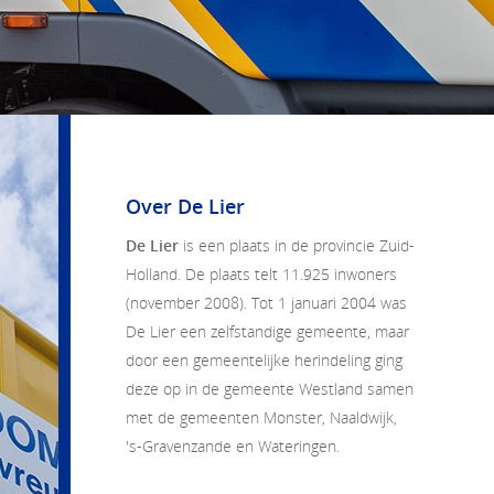
Over De Lier
De Lier
is een plaats in de provincie Zuid-
Holland. De plaats telt 11.925 inwoners
(november 2008). Tot 1 januari 2004 was
De Lier een zelfstandige gemeente, maar
door een gemeentelijke herindeling ging
deze op in de gemeente Westland samen
met de gemeenten Monster, Naaldwijk,
's-Gravenzande en Wateringen.