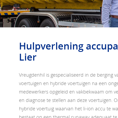
Hulpverlening accup
Lier
Vreugdenhil is gespecialiseerd in de berging v
voertuigen en hybride voertuigen na een ongev
medewerkers opgeleid en vakbekwaam om vei
en diagnose te stellen aan deze voertuigen. O
hybride voertuig waarvan het li-ion accu te 
bestaat op een thermal runaway adequaat te