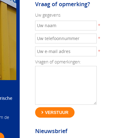
Vraag of opmerking?
Uw gegevens
*
*
*
Vragen of opmerkingen:
rische
VERSTUUR
om de
Nieuwsbrief