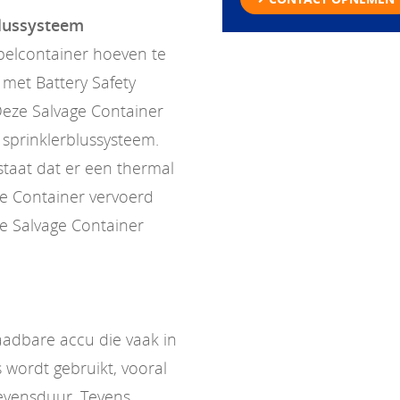
blussysteem
pelcontainer hoeven te
met Battery Safety
Deze Salvage Container
n sprinklerblussysteem.
estaat dat er een thermal
ge Container vervoerd
e Salvage Container
laadbare accu die vaak in
 wordt gebruikt, vooral
evensduur. Tevens