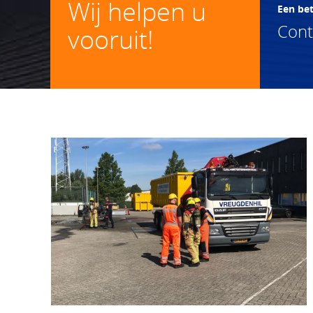
Wij helpen u
Een be
Con
vooruit!