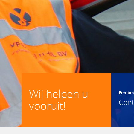
Wij helpen u
Een be
Con
vooruit!