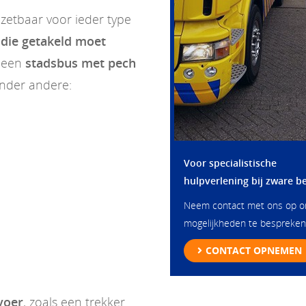
 inzetbaar voor ieder type
die getakeld moet
f een
stadsbus met pech
onder andere:
Voor specialistische
hulpverlening bij zware b
Neem contact met ons op 
mogelijkheden te bespreken
CONTACT OPNEMEN
voer
, zoals een trekker