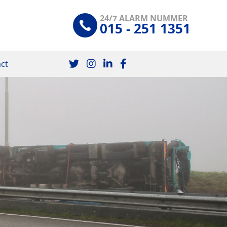
24/7 ALARM NUMMER
015 - 251 1351
ct