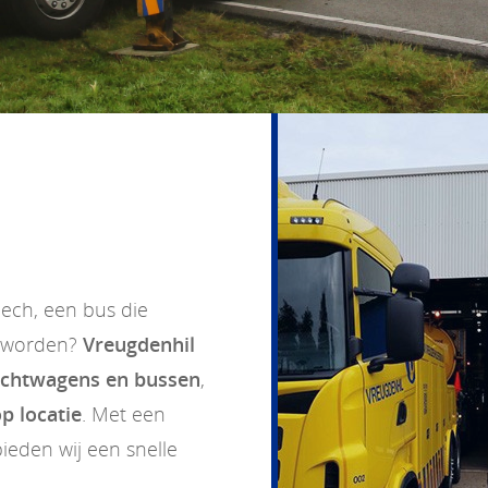
ech, een bus die
t worden?
Vreugdenhil
achtwagens en bussen
,
p locatie
. Met een
ieden wij een snelle