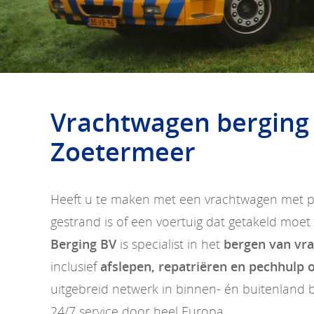
Vrachtwagen berging
Zoetermeer
Heeft u te maken met een vrachtwagen met p
gestrand is of een voertuig dat getakeld moe
Berging BV
is specialist in het
bergen van vr
inclusief
afslepen, repatriëren en pechhulp o
uitgebreid netwerk in binnen- én buitenland b
24/7 service door heel Europa.