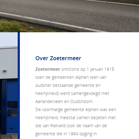
Over Zoetermeer
Zoetermeer
ontstond op 1 januari 1918
toen de gemeenten Alphen (een van
oudsher bestaande gemeente en
heerlijkheid) werd samengevoegd met
Aarlanderveen en Oudshoorn.
De voormalige gemeente Alphen was een
heerlijkheid, meestal samen bezeten met
die van Rietveld (ook de naam van de
gemeente die in 1964 opging in