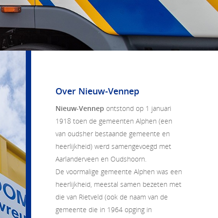
Over Nieuw-Vennep
Nieuw-Vennep
ontstond op 1 januari
1918 toen de gemeenten Alphen (een
van oudsher bestaande gemeente en
heerlijkheid) werd samengevoegd met
Aarlanderveen en Oudshoorn.
De voormalige gemeente Alphen was een
heerlijkheid, meestal samen bezeten met
die van Rietveld (ook de naam van de
gemeente die in 1964 opging in