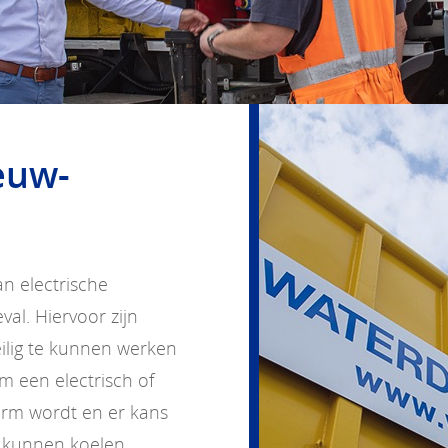
euw-
an electrische
al. Hiervoor zijn
lig te kunnen werken
m een electrisch of
warm wordt en er kans
 kunnen koelen