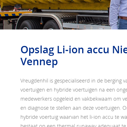
Opslag Li-ion accu Ni
Vennep
Vreugdenhil is gespecialiseerd in de berging v
voertuigen en hybride voertuigen na een ongev
medewerkers opgeleid en vakbekwaam om vei
en diagnose te stellen aan deze voertuigen. O
hybride voertuig waarvan het li-ion accu te 
bestaat op een thermal runaway adequaat te