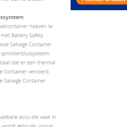
lussysteem
pelcontainer hoeven te
met Battery Safety
Deze Salvage Container
n sprinklerblussysteem.
estaat dat er een thermal
ge Container vervoerd
e Salvage Container
laadbare accu die vaak in
 wordt gebruikt, vooral