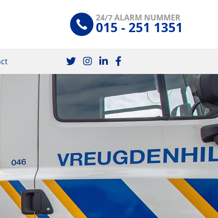
24/7 ALARM NUMMER
015 - 251 1351
ct