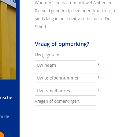
Woerden), en daarom ook wel Alphen en
Rietveld genoemd; deze heerlijkheden zijn
sinds lang in het bezit van de familie De
Smeth.
Vraag of opmerking?
Uw gegevens
*
*
*
rische
Vragen of opmerkingen:
om de