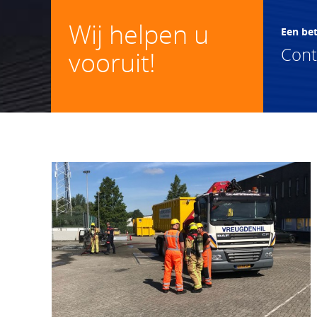
Wij helpen u
Een be
Con
vooruit!