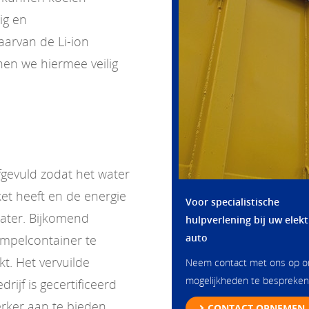
ig en
aarvan de Li-ion
en we hiermee veilig
gevuld zodat het water
et heeft en de energie
Voor specialistische
water. Bijkomend
hulpverlening bij uw elekt
auto
mpelcontainer te
kt. Het vervuilde
Neem contact met ons op 
mogelijkheden te bespreken
ijf is gecertificeerd
rker aan te bieden.
CONTACT OPNEMEN