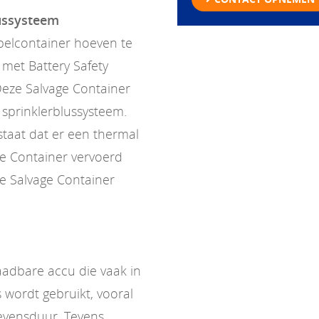
lussysteem
pelcontainer hoeven te
met Battery Safety
Deze Salvage Container
n sprinklerblussysteem.
estaat dat er een thermal
ge Container vervoerd
e Salvage Container
laadbare accu die vaak in
 wordt gebruikt, vooral
evensduur. Tevens