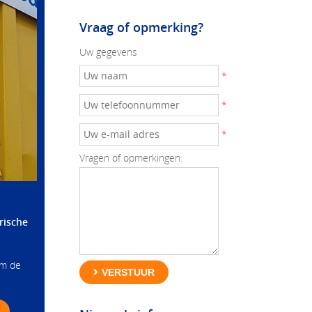
Vraag of opmerking?
Uw gegevens
*
*
*
Vragen of opmerkingen:
rische
om de
VERSTUUR