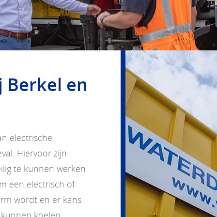
j Berkel en
an electrische
al. Hiervoor zijn
lig te kunnen werken
m een electrisch of
warm wordt en er kans
 kunnen koelen