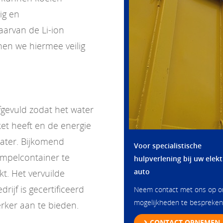
ig en
aarvan de Li-ion
en we hiermee veilig
gevuld zodat het water
et heeft en de energie
water. Bijkomend
Voor specialistische
mpelcontainer te
hulpverlening bij uw elekt
auto
kt. Het vervuilde
ijf is gecertificeerd
Neem contact met ons op 
mogelijkheden te bespreken
rker aan te bieden.
CONTACT OPNEMEN