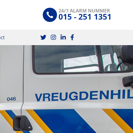
24/7 ALARM NUMMER
015 - 251 1351
ct