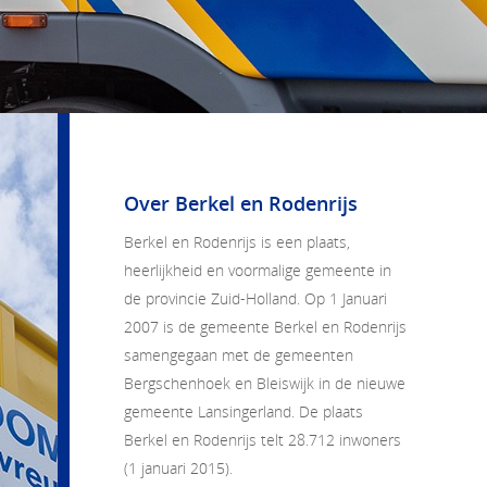
Over Berkel en Rodenrijs
Berkel en Rodenrijs
is een plaats,
heerlijkheid en voormalige gemeente in
de provincie Zuid-Holland. Op 1 Januari
2007 is de gemeente Berkel en Rodenrijs
samengegaan met de gemeenten
Bergschenhoek en Bleiswijk in de nieuwe
gemeente Lansingerland. De plaats
Berkel en Rodenrijs telt 28.712 inwoners
(1 januari 2015).