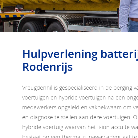
Hulpverlening batteri
Rodenrijs
Vreugdenhil is gespecialiseerd in de berging v
voertuigen en hybride voertuigen na een ongev
medewerkers opgeleid en vakbekwaam om vei
en diagnose te stellen aan deze voertuigen. O
hybride voertuig waarvan het li-ion accu te 
bestaat op een thermal runaway adequaat te