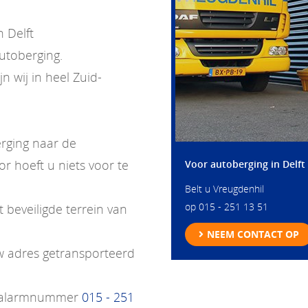
 Delft
utoberging.
n wij in heel Zuid-
erging naar de
r hoeft u niets voor te
Voor autoberging in Delft
Belt u Vreugdenhil
op
015 - 251 13 51
 beveiligde terrein van
NEEM CONTACT OP
w adres getransporteerd
ns alarmnummer
015 - 251