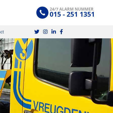
24/7 ALARM NUMMER
015 - 251 1351
ct