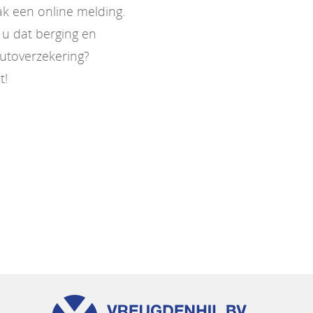
k een online melding.
t u dat berging en
autoverzekering?
t!