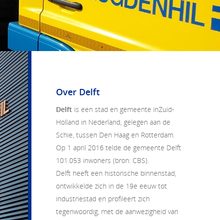
Over Delft
Delft
is een stad en gemeente inZuid-
Holland in Nederland, gelegen aan de
Schie, tussen Den Haag en Rotterdam.
Op 1 april 2016 telde de gemeente Delft
101.053 inwoners (bron: CBS).
Delft heeft een historische binnenstad,
ontwikkelde zich in de 19e eeuw tot
industriestad en profileert zich
tegenwoordig, met de aanwezigheid van