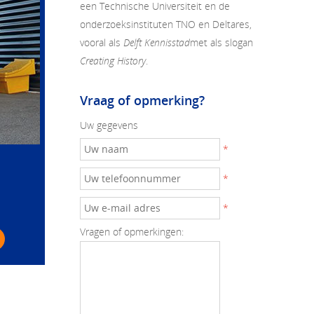
een
Technische Universiteit
en de
onderzoeksinstituten TNO en Deltares,
vooral als
Delft Kennisstad
met als slogan
Creating History
.
Vraag of opmerking?
Uw gegevens
*
*
*
Vragen of opmerkingen: