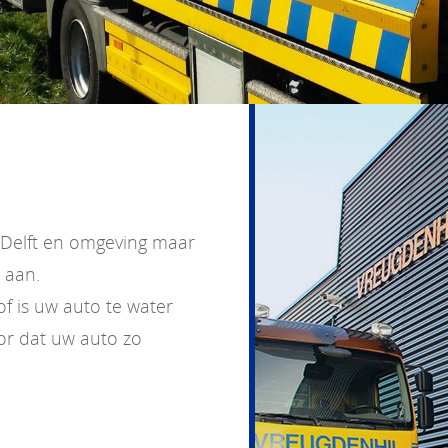
 Delft en omgeving maar
 aan.
of is uw auto te water
oor dat uw auto zo