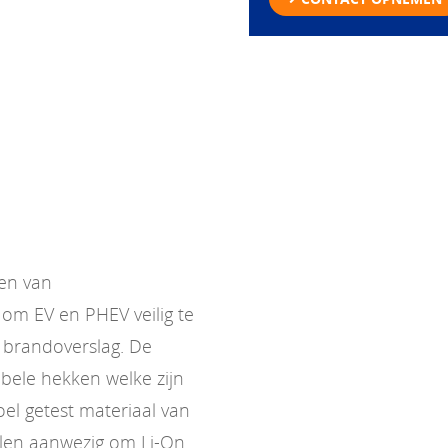
ien van
om EV en PHEV veilig te
 brandoverslag. De
bele hekken welke zijn
l getest materiaal van
elen aanwezig om Li-On