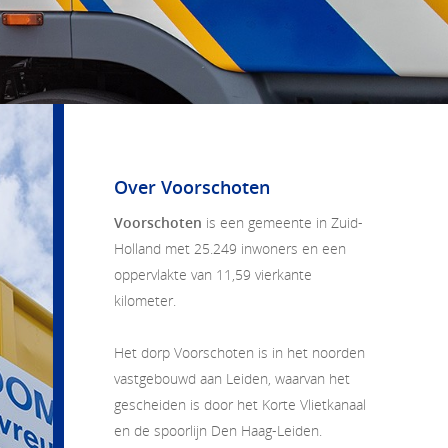
Over Voorschoten
Voorschoten
is een gemeente in Zuid-
Holland met 25.249 inwoners en een
oppervlakte van 11,59 vierkante
kilometer.
Het dorp Voorschoten is in het noorden
vastgebouwd aan Leiden, waarvan het
gescheiden is door het Korte Vlietkanaal
en de spoorlijn Den Haag-Leiden.