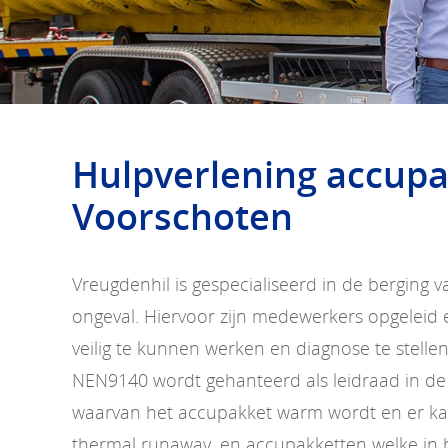
Hulpverlening accup
Voorschoten
Vreugdenhil is gespecialiseerd in de berging
ongeval. Hiervoor zijn medewerkers opgelei
veilig te kunnen werken en diagnose te stelle
NEN9140 wordt gehanteerd als leidraad in de
waarvan het accupakket warm wordt en er ka
thermal runaway, en accupakketten welke in