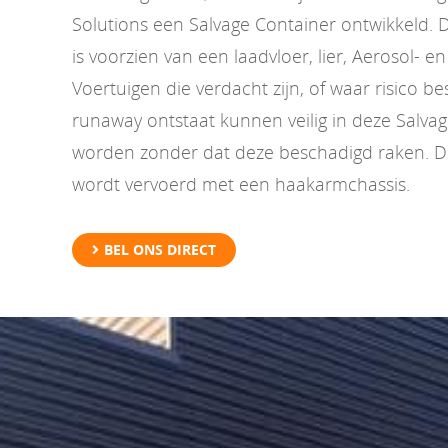
Solutions een Salvage Container ontwikkeld. 
is voorzien van een laadvloer, lier, Aerosol- e
Voertuigen die verdacht zijn, of waar risico b
runaway ontstaat kunnen veilig in deze Salva
worden zonder dat deze beschadigd raken. D
wordt vervoerd met een haakarmchassis.
BEL ONS DIRECT