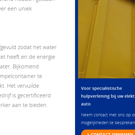
ver een uniek
gevuld zodat het water
et heeft en de energie
water. Bijkomend
mpelcontainer te
kt. Het vervuilde
Voor specialistische
ijf is gecertificeerd
hulpverlening bij uw elekt
auto
rker aan te bieden.
Neem contact met ons op 
mogelijkheden te bespreken
CONTACT OPNEMEN