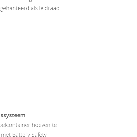
gehanteerd als leidraad
lussysteem
pelcontainer hoeven te
met Battery Safety