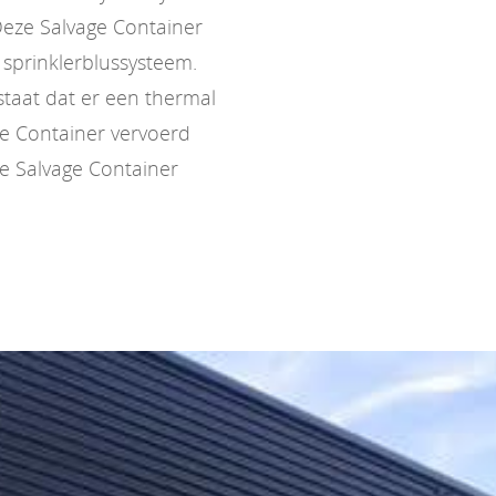
Deze Salvage Container
n sprinklerblussysteem.
estaat dat er een thermal
ge Container vervoerd
e Salvage Container