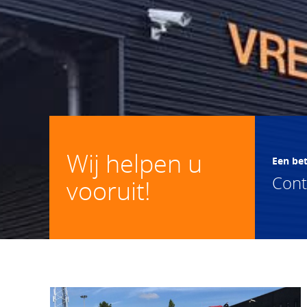
Wij helpen u
Een be
Con
vooruit!