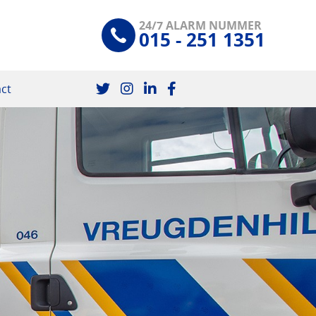
24/7 ALARM NUMMER
015 - 251 1351
ct