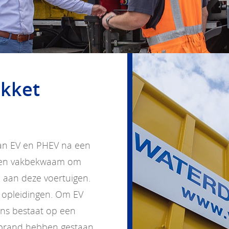
akket
 van EV en PHEV na een
d en vakbekwaam om
n aan deze voertuigen.
 opleidingen. Om EV
ns bestaat op een
 brand hebben gestaan