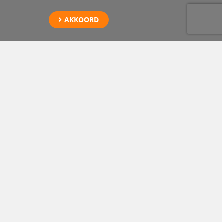
AKKOORD
Opslag Li-ion accu
Voorschoten
Vreugdenhil is gespecialiseerd in de berging van EV en PHEV na