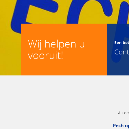
Wij helpen u
Een be
Con
vooruit!
Autom
Pech o