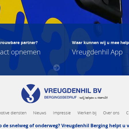
trouwbare partner?
Waar kunnen wij u mee hel
tact opnemen
Vreugdenhil App
otive diensten
Nieuws
Impressie
Werken bij
Over ons
C
p de snelweg of onderweg? Vreugdenhil Berging helpt u v