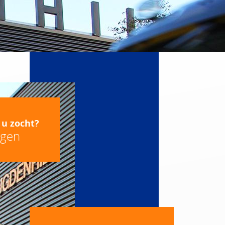
 u zocht?
agen