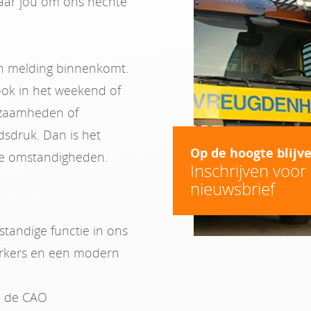
 naar jou om ons hechte
 een melding binnenkomt.
 ook in het weekend of
kzaamheden of
jdsdruk. Dan is het
Op de hoogte blijv
lle omstandigheden.
Inschrijven voor
nieuwsbrief
standige functie in ons
erkers en een modern
m de CAO