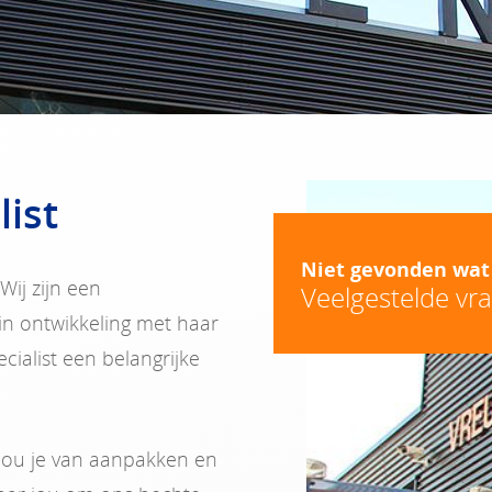
list
Niet gevonden wat
Wij zijn een
Veelgestelde vr
in ontwikkeling met haar
ecialist een belangrijke
 hou je van aanpakken en