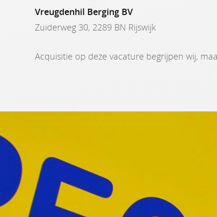
Vreugdenhil Berging BV
Zuiderweg 30, 2289 BN Rijswijk
Acquisitie op deze vacature begrijpen wij, maa