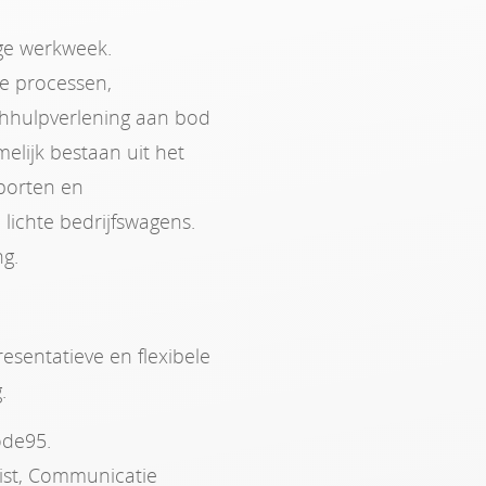
ge werkweek.
e processen,
hhulpverlening aan bod
lijk bestaan uit het
sporten en
lichte bedrijfswagens.
ng.
esentatieve en flexibele
.
ode95.
list, Communicatie