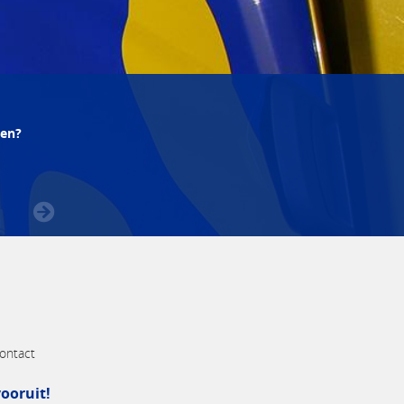
pen?
ontact
ooruit!