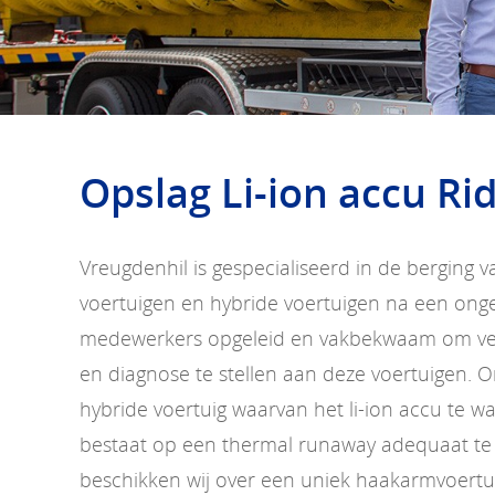
Opslag Li-ion accu Ri
Vreugdenhil is gespecialiseerd in de berging v
voertuigen en hybride voertuigen na een ongev
medewerkers opgeleid en vakbekwaam om vei
en diagnose te stellen aan deze voertuigen. O
hybride voertuig waarvan het li-ion accu te 
bestaat op een thermal runaway adequaat te
beschikken wij over een uniek haakarmvoertu