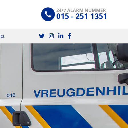
24/7 ALARM NUMMER
015 - 251 1351
ct