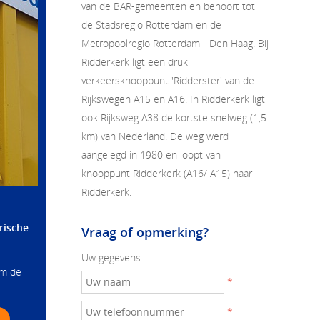
van de BAR-gemeenten en behoort tot
de Stadsregio Rotterdam en de
Metropoolregio Rotterdam - Den Haag. Bij
Ridderkerk ligt een druk
verkeersknooppunt 'Ridderster' van de
Rijkswegen A15 en A16. In Ridderkerk ligt
ook Rijksweg A38 de kortste snelweg (1,5
km) van Nederland. De weg werd
aangelegd in 1980 en loopt van
knooppunt Ridderkerk (A16/ A15) naar
Ridderkerk.
rische
Vraag of opmerking?
Uw gegevens
om de
*
*