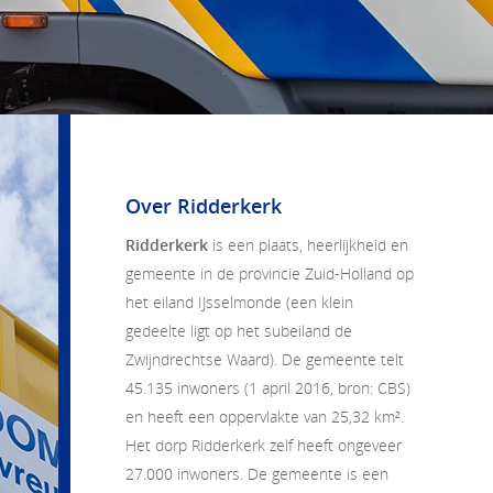
Over Ridderkerk
Ridderkerk
is een plaats, heerlijkheid en
gemeente in de provincie Zuid-Holland op
het eiland IJsselmonde (een klein
gedeelte ligt op het subeiland de
Zwijndrechtse Waard). De gemeente telt
45.135 inwoners (1 april 2016, bron: CBS)
en heeft een oppervlakte van 25,32 km².
Het dorp Ridderkerk zelf heeft ongeveer
27.000 inwoners. De gemeente is een