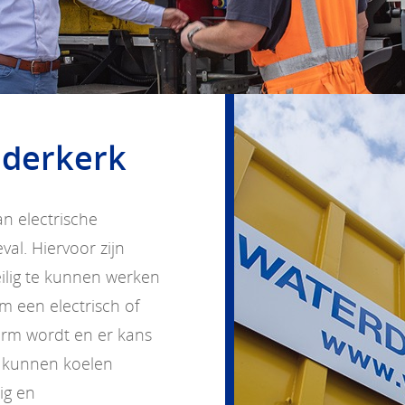
dderkerk
an electrische
al. Hiervoor zijn
lig te kunnen werken
m een electrisch of
warm wordt en er kans
 kunnen koelen
ig en