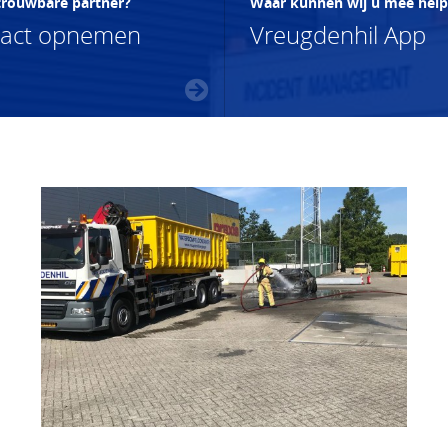
trouwbare partner?
Waar kunnen wij u mee hel
tact opnemen
Vreugdenhil App