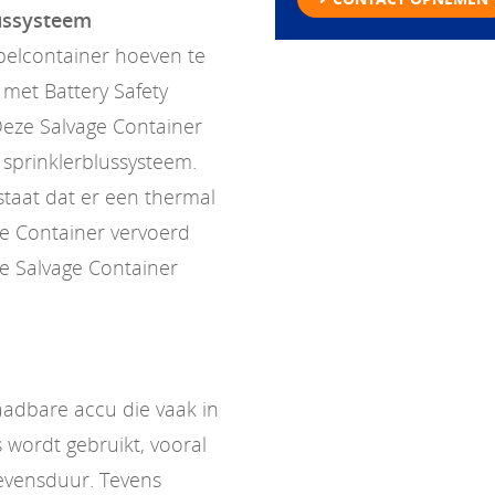
lussysteem
pelcontainer hoeven te
met Battery Safety
Deze Salvage Container
n sprinklerblussysteem.
estaat dat er een thermal
ge Container vervoerd
e Salvage Container
laadbare accu die vaak in
 wordt gebruikt, vooral
evensduur. Tevens