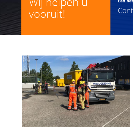
Wij helpen u
Een be
Con
vooruit!