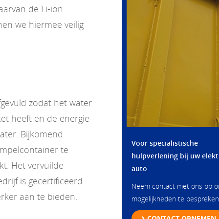
aarvan de Li-ion
en we hiermee veilig
gevuld zodat het water
et heeft en de energie
water. Bijkomend
Voor specialistische
mpelcontainer te
hulpverlening bij uw elekt
kt. Het vervuilde
auto
ijf is gecertificeerd
Neem contact met ons op 
rker aan te bieden.
mogelijkheden te bespreken
CONTACT OPNEMEN