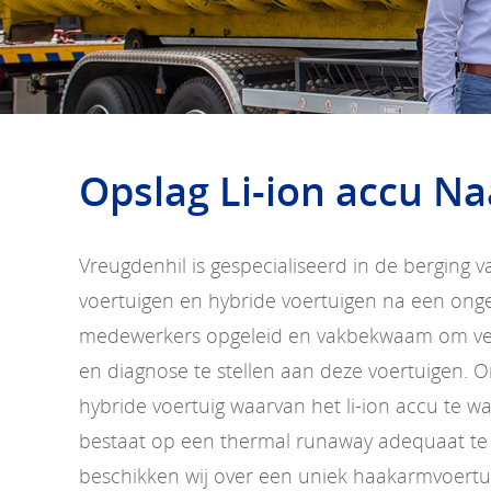
Opslag Li-ion accu Na
Vreugdenhil is gespecialiseerd in de berging v
voertuigen en hybride voertuigen na een ongev
medewerkers opgeleid en vakbekwaam om vei
en diagnose te stellen aan deze voertuigen. O
hybride voertuig waarvan het li-ion accu te 
bestaat op een thermal runaway adequaat te
beschikken wij over een uniek haakarmvoertu