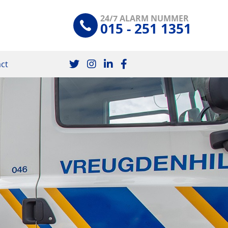
24/7 ALARM NUMMER
015 - 251 1351
ct