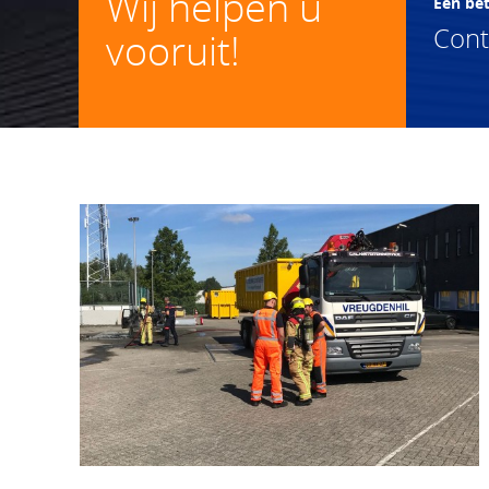
Wij helpen u
Een be
Con
vooruit!