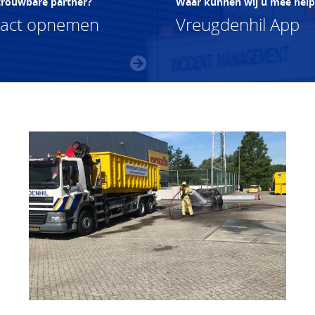
trouwbare partner?
Waar kunnen wij u mee hel
tact opnemen
Vreugdenhil App