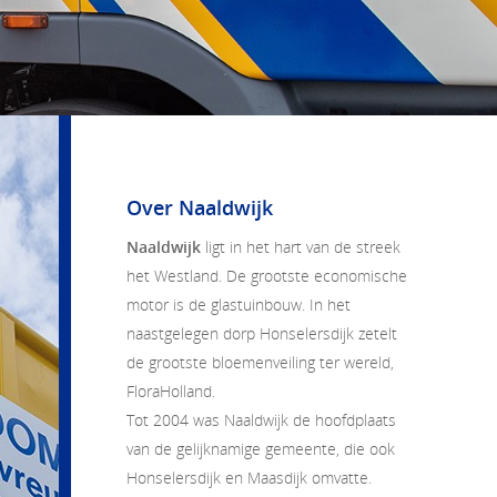
Over Naaldwijk
Naaldwijk
ligt in het hart van de streek
het Westland. De grootste economische
motor is de glastuinbouw. In het
naastgelegen dorp Honselersdijk zetelt
de grootste bloemenveiling ter wereld,
FloraHolland.
Tot 2004 was Naaldwijk de hoofdplaats
van de gelijknamige gemeente, die ook
Honselersdijk en Maasdijk omvatte.