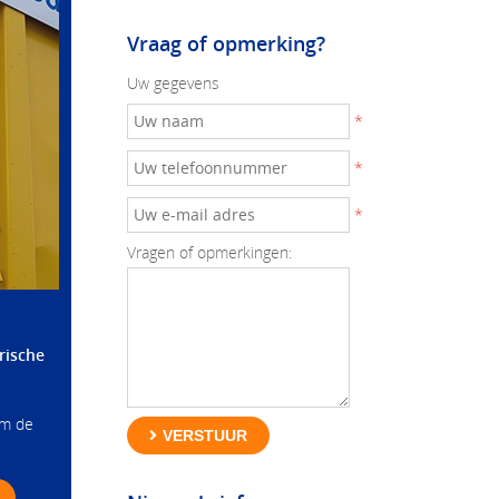
Vraag of opmerking?
Uw gegevens
*
*
*
Vragen of opmerkingen:
rische
om de
VERSTUUR