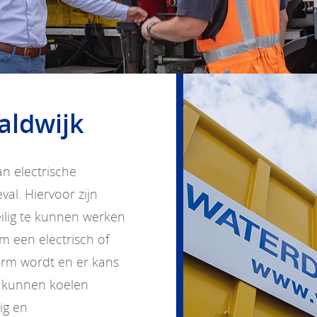
aldwijk
an electrische
al. Hiervoor zijn
lig te kunnen werken
m een electrisch of
warm wordt en er kans
 kunnen koelen
ig en