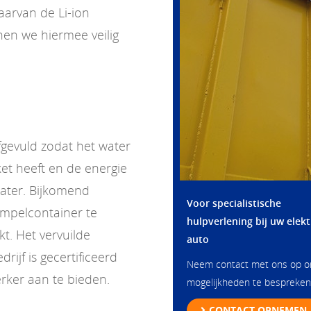
aarvan de Li-ion
en we hiermee veilig
gevuld zodat het water
et heeft en de energie
water. Bijkomend
Voor specialistische
mpelcontainer te
hulpverlening bij uw elekt
kt. Het vervuilde
auto
ijf is gecertificeerd
Neem contact met ons op 
rker aan te bieden.
mogelijkheden te bespreken
CONTACT OPNEMEN