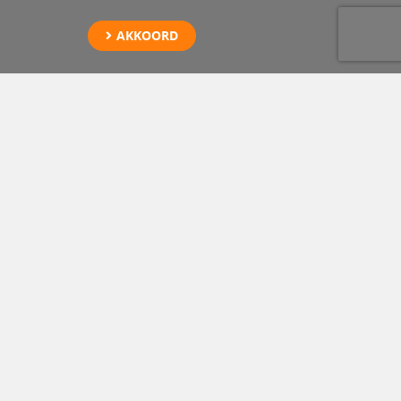
AKKOORD
Elektrisch voertuig
bergen Voorschoten
Vreugdenhil is gespecialiseerd in de berging van EV en PHEV na