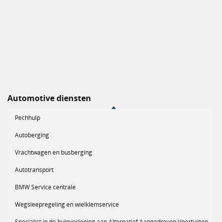
Automotive diensten
Pechhulp
Autoberging
Vrachtwagen en busberging
Autotransport
BMW Service centrale
Wegsleepregeling en wielklemservice
Specialist in de hulpverlening aan Alternatief Aangedreven Voertuigen