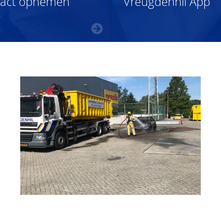
tact opnemen
Vreugdenhil App