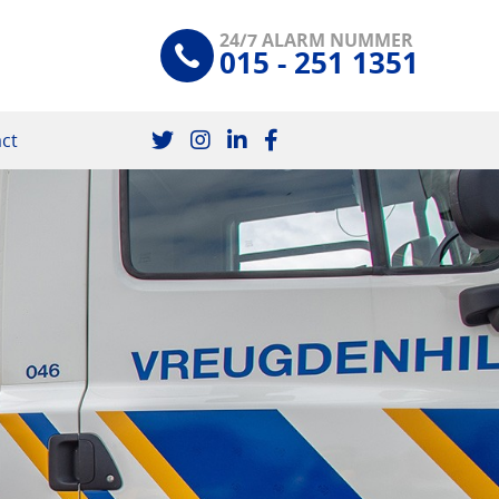
24/7 ALARM NUMMER
015 - 251 1351
ct