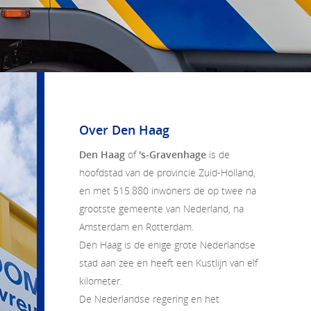
Over Den Haag
Den Haag
of
's-Gravenhage
is de
hoofdstad van de provincie Zuid-Holland,
en met 515.880 inwoners de op twee na
grootste gemeente van Nederland, na
Amsterdam en Rotterdam.
Den Haag is de enige grote Nederlandse
stad aan zee en heeft een
Kustlijn
van elf
kilometer.
De Nederlandse regering en het