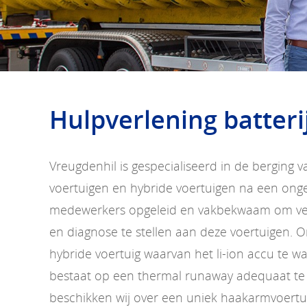
Hulpverlening batter
Vreugdenhil is gespecialiseerd in de berging v
voertuigen en hybride voertuigen na een ongev
medewerkers opgeleid en vakbekwaam om vei
en diagnose te stellen aan deze voertuigen. O
hybride voertuig waarvan het li-ion accu te 
bestaat op een thermal runaway adequaat te
beschikken wij over een uniek haakarmvoertu