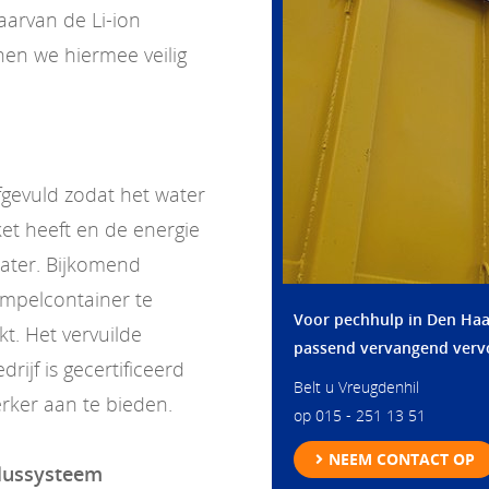
aarvan de Li-ion
en we hiermee veilig
gevuld zodat het water
et heeft en de energie
water. Bijkomend
mpelcontainer te
Voor pechhulp in Den Ha
kt. Het vervuilde
passend vervangend verv
ijf is gecertificeerd
Belt u Vreugdenhil
rker aan te bieden.
op 015 - 251 13 51
NEEM CONTACT OP
blussysteem