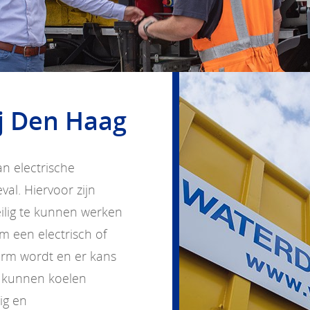
ij Den Haag
an electrische
al. Hiervoor zijn
lig te kunnen werken
m een electrisch of
warm wordt en er kans
 kunnen koelen
ig en