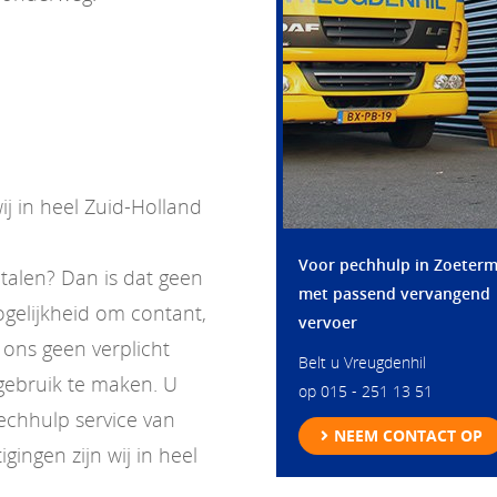
ij in heel Zuid-Holland
Voor pechhulp in Zoeter
alen? Dan is dat geen
met passend vervangend
ogelijkheid om contant,
vervoer
j ons geen verplicht
Belt u Vreugdenhil
gebruik te maken. U
op
015 - 251 13 51
chhulp service van
NEEM CONTACT OP
gingen zijn wij in heel