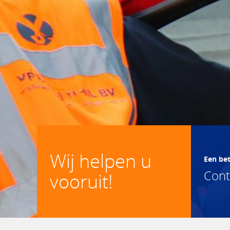
Wij helpen u
Een be
Con
vooruit!