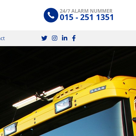
24/7 ALARM NUMMER
015 - 251 1351
ct