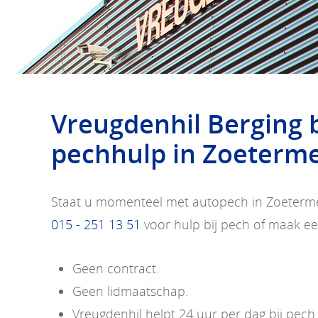
Vreugdenhil Berging 
pechhulp in Zoeterme
Staat u momenteel met autopech in Zoeterme
015 - 251 13 51
voor hulp bij pech of maak ee
Geen contract.
Geen lidmaatschap.
Vreugdenhil helpt 24 uur per dag bij pec