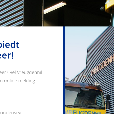
biedt
er!
er? Bel Vreugdenhil
n online melding.
h onderweg.