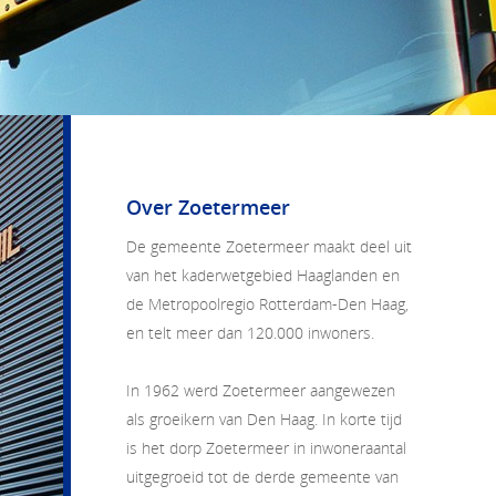
Over Zoetermeer
De gemeente Zoetermeer maakt deel uit
van het kaderwetgebied Haaglanden en
de Metropoolregio Rotterdam-Den Haag,
en telt meer dan 120.000 inwoners.
In 1962 werd Zoetermeer aangewezen
als groeikern van Den Haag. In korte tijd
is het dorp Zoetermeer in inwoneraantal
uitgegroeid tot de derde gemeente van