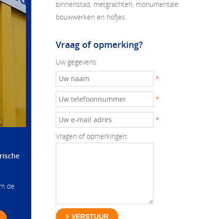
binnenstad, metgrachten, monumentale
bouwwerken en hofjes.
Vraag of opmerking?
Uw gegevens
*
*
*
Vragen of opmerkingen:
rische
om de
VERSTUUR