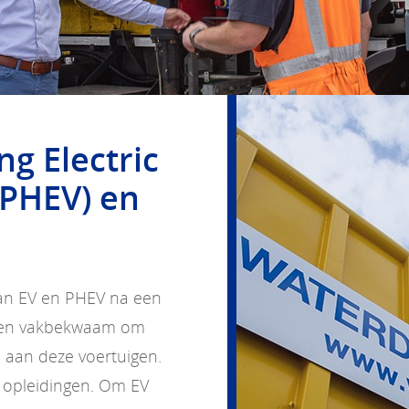
ng Electric
(PHEV) en
 van EV en PHEV na een
d en vakbekwaam om
n aan deze voertuigen.
 opleidingen. Om EV