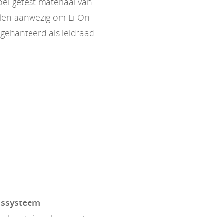
l getest materiaal van
elen aanwezig om Li-On
gehanteerd als leidraad
lussysteem