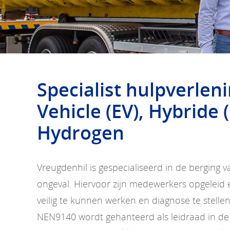
Specialist hulpverleni
Vehicle (EV), Hybride 
Hydrogen
Vreugdenhil is gespecialiseerd in de berging
ongeval. Hiervoor zijn medewerkers opgelei
veilig te kunnen werken en diagnose te stelle
NEN9140 wordt gehanteerd als leidraad in de