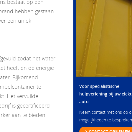
ns bestaat op een
 brand hebben gestaan
ver een uniek
gevuld zodat het water
et heeft en de energie
water. Bijkomend
mpelcontainer te
Voor specialistische
hulpverlening bij uw elekt
kt. Het vervuilde
auto
ijf is gecertificeerd
Neem contact met ons op 
rker aan te bieden.
mogelijkheden te bespreken
CONTACT OPNEMEN