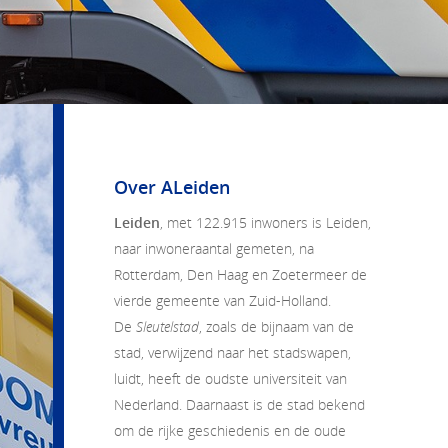
Over ALeiden
Leiden
, met 122.915 inwoners is Leiden,
naar inwoneraantal gemeten, na
Rotterdam, Den Haag en Zoetermeer de
vierde gemeente van Zuid-Holland.
De
Sleutelstad
, zoals de bijnaam van de
stad, verwijzend naar het stadswapen,
luidt, heeft de oudste universiteit van
Nederland. Daarnaast is de stad bekend
om de rijke geschiedenis en de oude