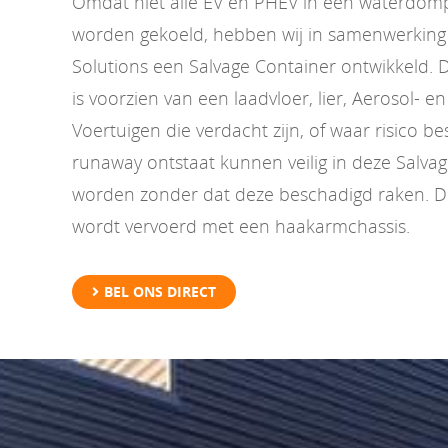
Omdat niet alle EV en PHEV in een waterdom
worden gekoeld, hebben wij in samenwerking 
Solutions een Salvage Container ontwikkeld. 
is voorzien van een laadvloer, lier, Aerosol- e
Voertuigen die verdacht zijn, of waar risico b
runaway ontstaat kunnen veilig in deze Salva
worden zonder dat deze beschadigd raken. D
wordt vervoerd met een haakarmchassis.
BEL ONS DIRECT