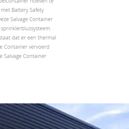
pelcontainer hoeven te
met Battery Safety
Deze Salvage Container
n sprinklerblussysteem.
estaat dat er een thermal
ge Container vervoerd
e Salvage Container