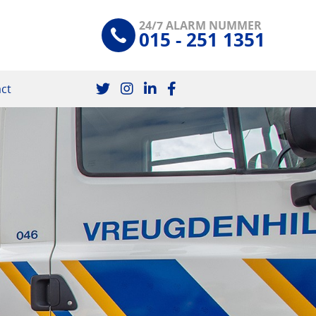
24/7 ALARM NUMMER
015 - 251 1351
ct