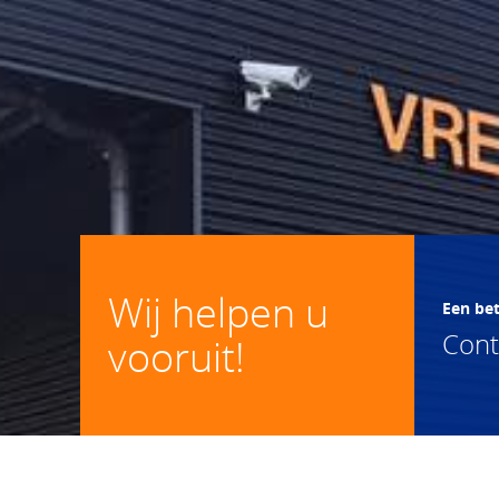
Wij helpen u
Een be
Con
vooruit!