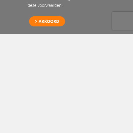
deze voorwaarden.
AKKOORD
Specialist
hulpverlening Electric